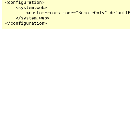
<configuration>

    <system.web>

        <customErrors mode="RemoteOnly" defaultR
    </system.web>

</configuration>