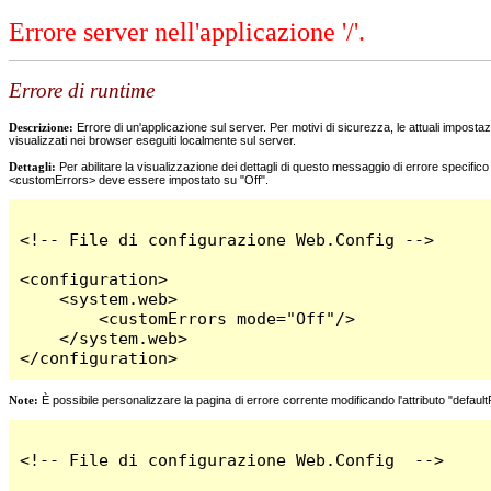
Errore server nell'applicazione '/'.
Errore di runtime
Descrizione:
Errore di un'applicazione sul server. Per motivi di sicurezza, le attuali impostazi
visualizzati nei browser eseguiti localmente sul server.
Dettagli:
Per abilitare la visualizzazione dei dettagli di questo messaggio di errore specifi
<customErrors> deve essere impostato su "Off".
<!-- File di configurazione Web.Config -->

<configuration>

    <system.web>

        <customErrors mode="Off"/>

    </system.web>

</configuration>
Note:
È possibile personalizzare la pagina di errore corrente modificando l'attributo "defaul
<!-- File di configurazione Web.Config  -->
