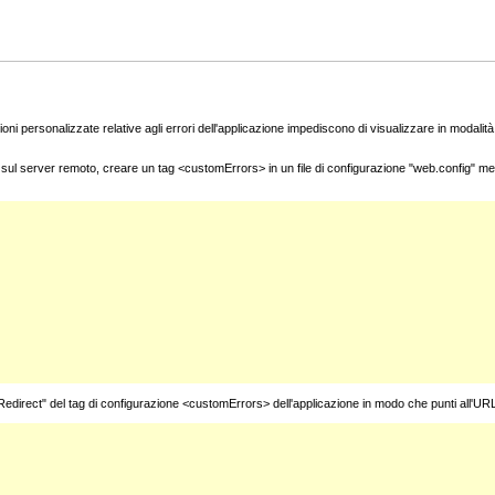
oni personalizzate relative agli errori dell'applicazione impediscono di visualizzare in modalità 
co sul server remoto, creare un tag <customErrors> in un file di configurazione "web.config" me
tRedirect" del tag di configurazione <customErrors> dell'applicazione in modo che punti all'UR